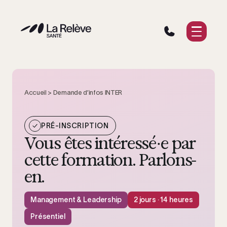
Aller
Vous êtes
au
contenu
Nos solutions
Notre approche
Ressources
Accueil
>
Demande d’infos INTER
PRÉ-INSCRIPTION
Demander un devis
Vous êtes intéressé·e par
cette formation. Parlons-
en.
Management & Leadership
2 jours · 14 heures
Présentiel