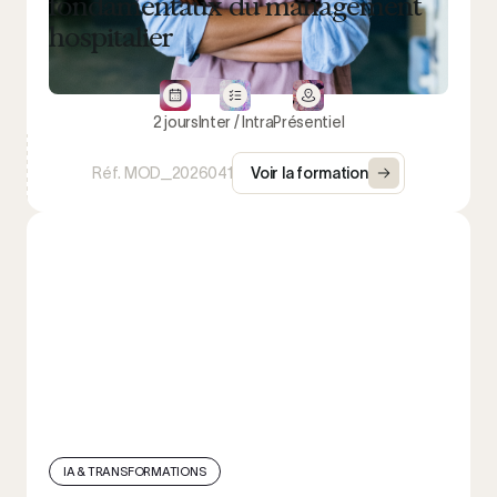
fondamentaux du management
hospitalier
Médecin & Responsable médical
30
Cadre de proximité
43
Fonction support
40
2 jours
Inter / Intra
Présentiel
Services RH / Formation
3
Réf. MOD_2026041
Voir la formation
Référents Qualité & Gestion des risques
13
Secrétariats, Admission & Relation usagers
12
Travail social
3
Direction générale & projets
27
Effacer
Format
IA & TRANSFORMATIONS