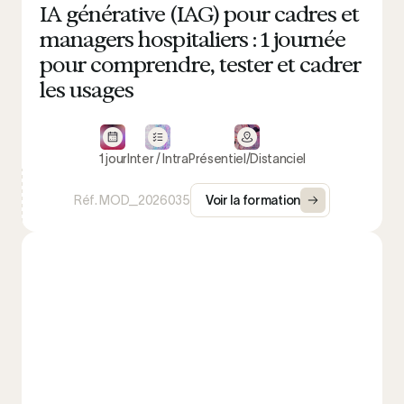
Présentiel
IA générative (IAG) pour cadres et
Distanciel
managers hospitaliers : 1 journée
pour comprendre, tester et cadrer
les usages
Durée
1 jour
1 jour
Inter / Intra
Présentiel/Distanciel
2 jours
Réf. MOD_2026035
Voir la formation
3 jours et +