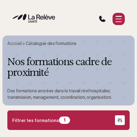
Aller
Vous êtes
au
contenu
Nos solutions
Notre approche
Accueil
>
Catalogue des formations
Ressources
Nos formations cadre de
proximité
Demander un devis
Des formations ancrées dans le travail réel hospitalier,
transmission, management, coordination, organisation.
Filtrer les formations
1