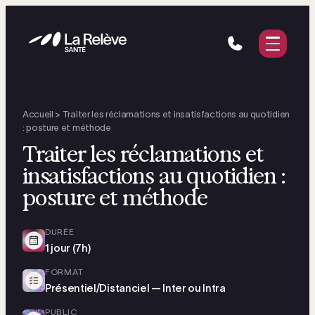
Vous êtes
Nos solutions
Notre approche
Accueil
>
Traiter les réclamations et insatisfactions au quotidien
Ressources
: posture et méthode
Traiter les réclamations et
insatisfactions au quotidien :
Demander un devis
posture et méthode
DURÉE
1 jour (7h)
FORMAT
Présentiel/Distanciel — Inter ou Intra
PUBLIC