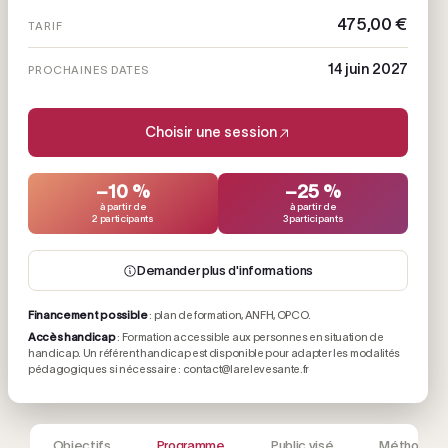
475,00 €
TARIF
14 juin 2027
PROCHAINES DATES
Choisir une session
−10 %
−25 %
à partir de
à partir de
2 participants
3 participants
Demander plus d'informations
Financement possible
: plan de formation, ANFH, OPCO.
Accès handicap
: Formation accessible aux personnes en situation de
handicap. Un référent handicap est disponible pour adapter les modalités
pédagogiques si nécessaire : contact@larelevesante.fr
Objectifs
Programme
Public visé
Méthodes