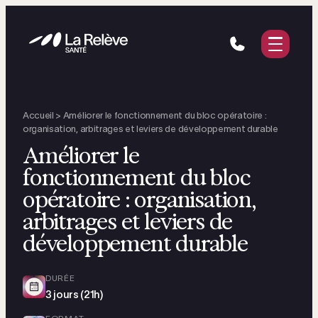
Vous êtes
Nos solutions
Notre approche
Accueil
>
Améliorer le fonctionnement du bloc opératoire :
Ressources
organisation, arbitrages et leviers de développement durable
Améliorer le
fonctionnement du bloc
Demander un devis
opératoire : organisation,
arbitrages et leviers de
développement durable
DURÉE
3 jours (21h)