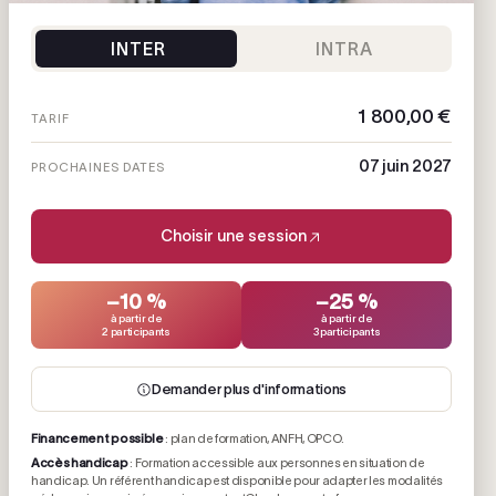
INTER
INTRA
1 800,00 €
TARIF
07 juin 2027
PROCHAINES DATES
Choisir une session
−10 %
−25 %
à partir de
à partir de
2 participants
3 participants
Demander plus d'informations
Financement possible
: plan de formation, ANFH, OPCO.
Accès handicap
: Formation accessible aux personnes en situation de
handicap. Un référent handicap est disponible pour adapter les modalités