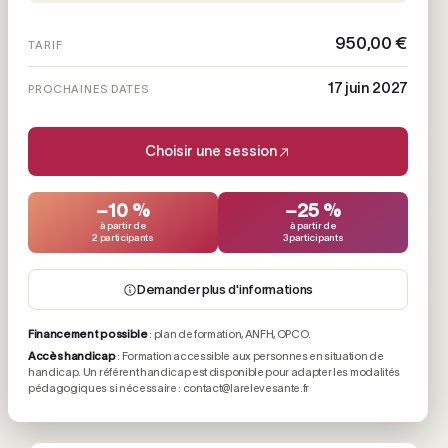
950,00 €
TARIF
17 juin 2027
PROCHAINES DATES
Choisir une session
−10 %
−25 %
à partir de
à partir de
2 participants
3 participants
Demander plus d'informations
Financement possible
: plan de formation, ANFH, OPCO.
Accès handicap
: Formation accessible aux personnes en situation de
handicap. Un référent handicap est disponible pour adapter les modalités
pédagogiques si nécessaire : contact@larelevesante.fr