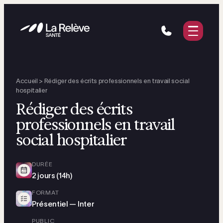
Vous êtes
Nos solutions
Notre approche
Accueil
>
Rédiger des écrits professionnels en travail social
Ressources
hospitalier
Rédiger des écrits
professionnels en travail
Demander un devis
social hospitalier
DURÉE
2 jours (14h)
FORMAT
Présentiel — Inter
PUBLIC